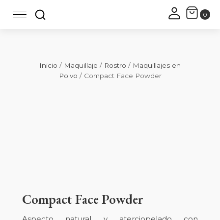
Inicio
/
Maquillaje
/
Rostro
/
Maquillajes en
Polvo
/ Compact Face Powder
Zoo
Compact Face Powder
Aspecto natural y aterciopelado con