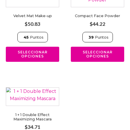
tiene
tiene
múltiples
múltiples
Velvet Mat Make-up
Compact Face Powder
variantes.
variantes.
$
50.83
$
44.22
Las
Las
opciones
opciones
45
Puntos
39
Puntos
se
se
pueden
pueden
SELECCIONAR
SELECCIONAR
OPCIONES
OPCIONES
elegir
elegir
en
en
la
la
página
página
de
de
producto
producto
1 + 1 Double Effect
Maximizing Mascara
$
34.71