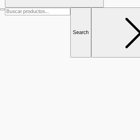
Search
for