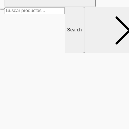
Search
for