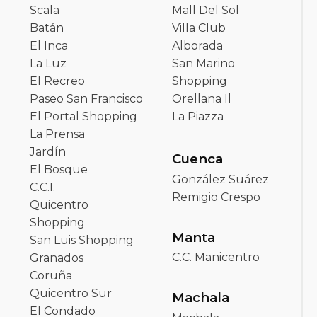
Scala
Mall Del Sol
Batán
Villa Club
El Inca
Alborada
La Luz
San Marino
El Recreo
Shopping
Paseo San Francisco
Orellana Il
El Portal Shopping
La Piazza
La Prensa
Jardín
Cuenca
El Bosque
González Suárez
C.C.I.
Remigio Crespo
Quicentro
Shopping
Manta
San Luis Shopping
C.C. Manicentro
Granados
Coruña
Quicentro Sur
Machala
El Condado