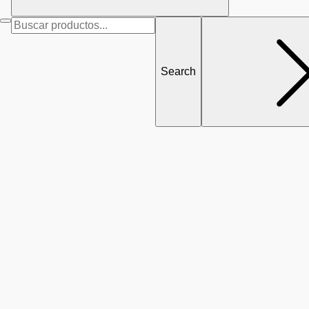
Search
for