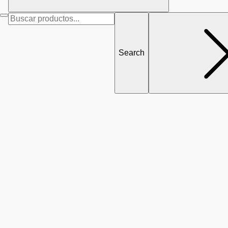
Search
for