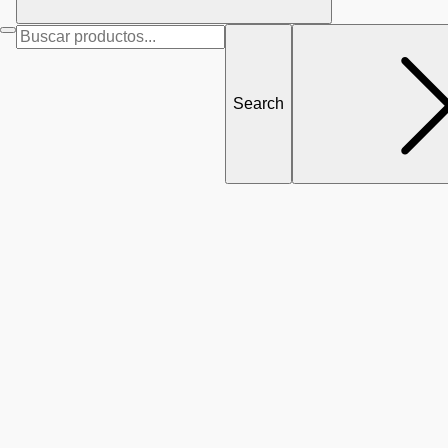
Search
for