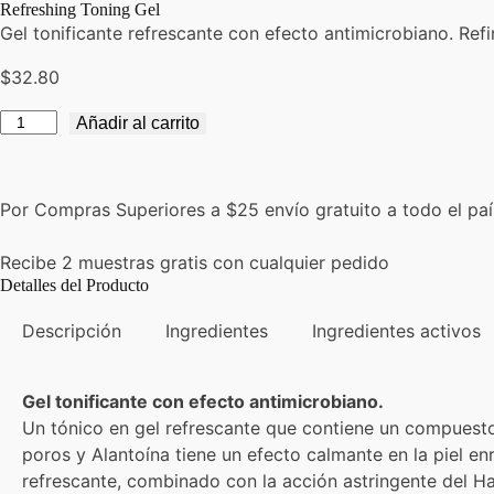
Refreshing Toning Gel
Gel tonificante refrescante con efecto antimicrobiano. Refin
$
32.80
Refreshing
Añadir al carrito
Toning
Gel
cantidad
Por Compras Superiores a $25 envío gratuito a todo el pa
Recibe 2 muestras gratis con cualquier pedido
Detalles del Producto
Descripción
Ingredientes
Ingredientes activos
Gel tonificante con efecto antimicrobiano.
Un tónico en gel refrescante que contiene un compuest
poros y Alantoína tiene un efecto calmante en la piel en
refrescante, combinado con la acción astringente del Ha