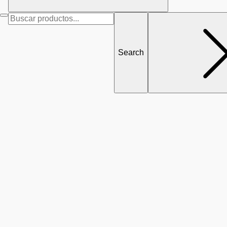
Search
for