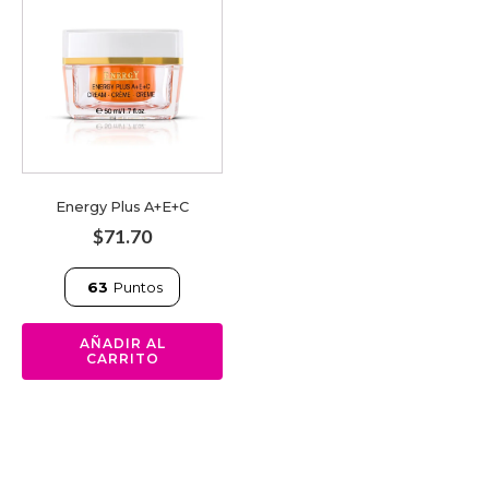
Energy Plus A+E+C
$
71.70
63
Puntos
AÑADIR AL
CARRITO