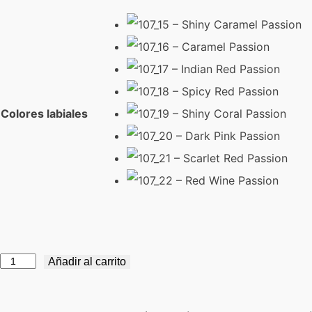
Colores labiales
Color
Añadir al carrito
Passion
Lipstick
cantidad