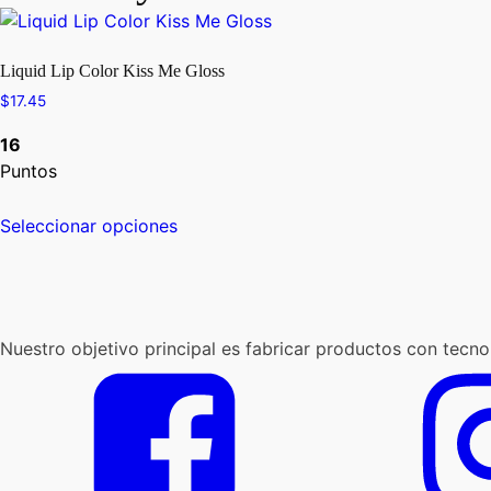
Liquid Lip Color Kiss Me Gloss
$
17.45
16
Puntos
Este
Seleccionar opciones
producto
tiene
múltiples
variantes.
Las
Nuestro objetivo principal es fabricar productos con tecno
opciones
se
pueden
elegir
en