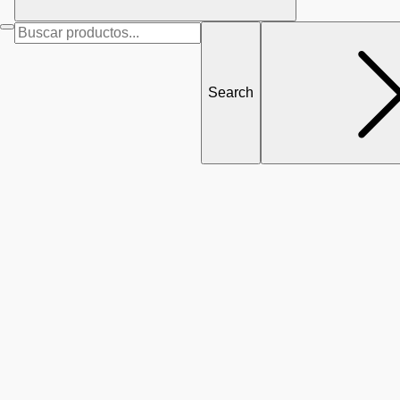
Search
for