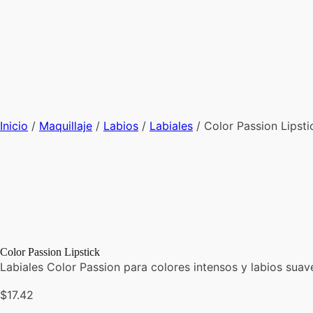
Inicio
/
Maquillaje
/
Labios
/
Labiales
/ Color Passion Lipsti
Zoom
Color Passion Lipstick
Labiales Color Passion para colores intensos y labios suav
$
17.42